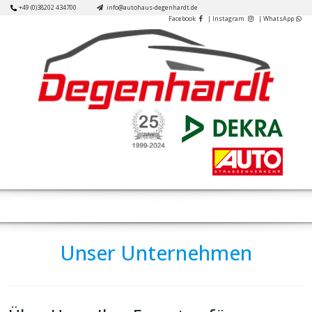
Skip
+49 (0)38202 434700
info@autohaus-degenhardt.de
Facebook
| Instagram
| WhatsApp
to
content
Open
Button
Unser Unternehmen