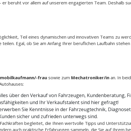
 – er beruht vor allem auf unserem engagierten Team. Deshalb suc
glichkeit, Teil eines dynamischen und innovativen Teams zu werd
 teilen. Egal, ob Sie am Anfang Ihrer beruflichen Laufbahn stehe
omobilkaufmann/-frau
sowie zum
Mechatroniker/in
an. In bei
 Autohauses:
alles über den Verkauf von Fahrzeugen, Kundenberatung, F
fähigkeiten und Ihr Verkaufstalent sind hier gefragt!
erwerben Sie Kenntnisse in der Fahrzeugtechnik, Diagnosete
unden sicher und zufrieden unterwegs sind.
chkräften begleitet, die Ihnen wertvolle Tipps und Unterstützu
ndern auch praktische Erfahrungen sammeln, die Sie auf Ihrem be