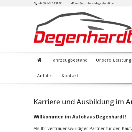
Skip
+49 (0)38202 434700
info@autohaus-degenhardt.de
to
content
Fahrzeugbestand
Unsere Leistung
Anfahrt
Kontakt
Karriere und Ausbildung im 
Willkommen im Autohaus Degenhardt!
Als Ihr vertrauenswürdiger Partner für den Kau