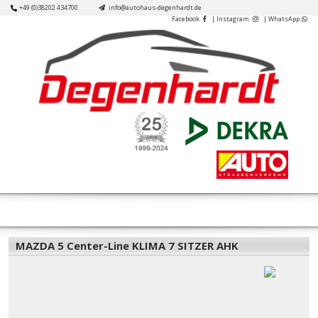
Skip
+49 (0)38202 434700
info@autohaus-degenhardt.de
Facebook
| Instagram
| WhatsApp
to
content
Open
Button
MAZDA 5 Center-Line KLIMA 7 SITZER AHK