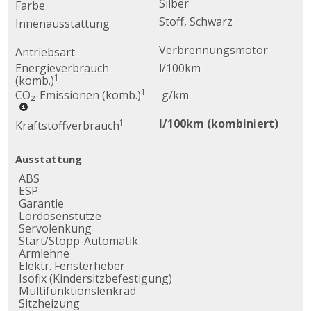
Silber
Farbe
Stoff, Schwarz
Innenausstattung
Verbrennungsmotor
Antriebsart
Energieverbrauch
l/100km
1
(komb.)
1
CO₂-Emissionen (komb.)
g/km
l/100km (kombiniert)
1
Kraftstoffverbrauch
Ausstattung
ABS
ESP
Garantie
Lordosenstütze
Servolenkung
Start/Stopp-Automatik
Armlehne
Elektr. Fensterheber
Isofix (Kindersitzbefestigung)
Multifunktionslenkrad
Sitzheizung