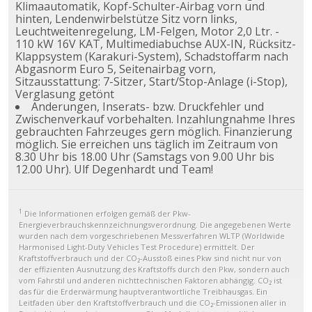
Klimaautomatik, Kopf-Schulter-Airbag vorn und
hinten, Lendenwirbelstütze Sitz vorn links,
Leuchtweitenregelung, LM-Felgen, Motor 2,0 Ltr. -
110 kW 16V KAT, Multimediabuchse AUX-IN, Rücksitz-
Klappsystem (Karakuri-System), Schadstoffarm nach
Abgasnorm Euro 5, Seitenairbag vorn,
Sitzausstattung: 7-Sitzer, Start/Stop-Anlage (i-Stop),
Verglasung getönt
Änderungen, Inserats- bzw. Druckfehler und
Zwischenverkauf vorbehalten. Inzahlungnahme Ihres
gebrauchten Fahrzeuges gern möglich. Finanzierung
möglich. Sie erreichen uns täglich im Zeitraum von
8.30 Uhr bis 18.00 Uhr (Samstags von 9.00 Uhr bis
12.00 Uhr). Ulf Degenhardt und Team!
1
Die Informationen erfolgen gemäß der Pkw-
Energieverbrauchskennzeichnungsverordnung. Die angegebenen Werte
wurden nach dem vorgeschriebenen Messverfahren WLTP (Worldwide
Harmonised Light-Duty Vehicles Test Procedure) ermittelt. Der
Kraftstoffverbrauch und der CO₂-Ausstoß eines Pkw sind nicht nur von
der effizienten Ausnutzung des Kraftstoffs durch den Pkw, sondern auch
vom Fahrstil und anderen nichttechnischen Faktoren abhängig. CO₂ ist
das für die Erderwärmung hauptverantwortliche Treibhausgas. Ein
Leitfaden über den Kraftstoffverbrauch und die CO₂-Emissionen aller in