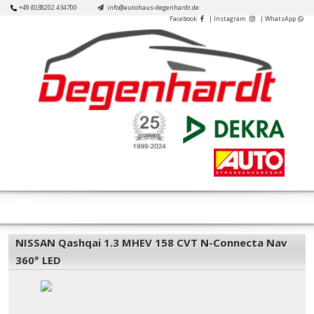
Skip
+49 (0)38202 434700
info@autohaus-degenhardt.de
Facebook
| Instagram
| WhatsApp
to
content
Open
Button
NISSAN Qashqai 1.3 MHEV 158 CVT N-Connecta Nav
360° LED