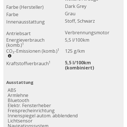
Dark Grey
Farbe (Hersteller)
Grau
Farbe
Stoff, Schwarz
Innenausstattung
Verbrennungsmotor
Antriebsart
Energieverbrauch
5,5 l/100km
1
(komb.)
1
CO₂-Emissionen (komb.)
125 g/km
5,5 l/100km
1
Kraftstoffverbrauch
(kombiniert)
Ausstattung
ABS
Armlehne
Bluetooth
Elektr. Fensterheber
Freisprecheinrichtung
Innenspiegel autom. abblendend
Lichtsensor
Navigationssystem