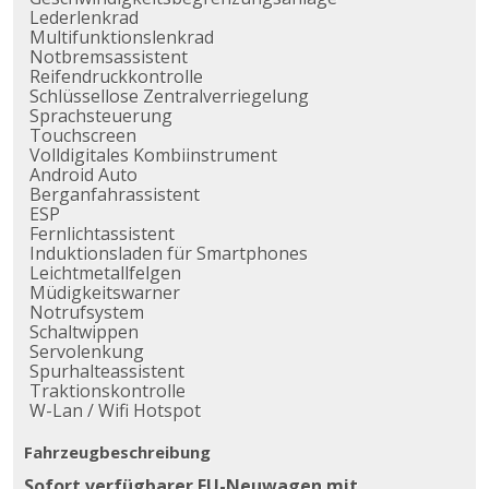
Lederlenkrad
Multifunktionslenkrad
Notbremsassistent
Reifendruckkontrolle
Schlüssellose Zentralverriegelung
Sprachsteuerung
Touchscreen
Volldigitales Kombiinstrument
Android Auto
Berganfahrassistent
ESP
Fernlichtassistent
Induktionsladen für Smartphones
Leichtmetallfelgen
Müdigkeitswarner
Notrufsystem
Schaltwippen
Servolenkung
Spurhalteassistent
Traktionskontrolle
W-Lan / Wifi Hotspot
Fahrzeugbeschreibung
Sofort verfügbarer EU-Neuwagen mit