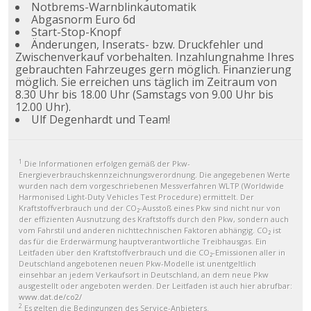
Notbrems-Warnblinkautomatik
Abgasnorm Euro 6d
Start-Stop-Knopf
Änderungen, Inserats- bzw. Druckfehler und
Zwischenverkauf vorbehalten. Inzahlungnahme Ihres
gebrauchten Fahrzeuges gern möglich. Finanzierung
möglich. Sie erreichen uns täglich im Zeitraum von
8.30 Uhr bis 18.00 Uhr (Samstags von 9.00 Uhr bis
12.00 Uhr).
Ulf Degenhardt und Team!
1
Die Informationen erfolgen gemäß der Pkw-
Energieverbrauchskennzeichnungsverordnung. Die angegebenen Werte
wurden nach dem vorgeschriebenen Messverfahren WLTP (Worldwide
Harmonised Light-Duty Vehicles Test Procedure) ermittelt. Der
Kraftstoffverbrauch und der CO₂-Ausstoß eines Pkw sind nicht nur von
der effizienten Ausnutzung des Kraftstoffs durch den Pkw, sondern auch
vom Fahrstil und anderen nichttechnischen Faktoren abhängig. CO₂ ist
das für die Erderwärmung hauptverantwortliche Treibhausgas. Ein
Leitfaden über den Kraftstoffverbrauch und die CO₂-Emissionen aller in
Deutschland angebotenen neuen Pkw-Modelle ist unentgeltlich
einsehbar an jedem Verkaufsort in Deutschland, an dem neue Pkw
ausgestellt oder angeboten werden. Der Leitfaden ist auch hier abrufbar:
www.dat.de/co2/
2
Es gelten die Bedingungen des Service-Anbieters.