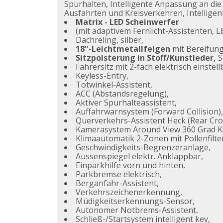
Spurhalten, Intelligente Anpassung an die
Ausfahrten und Kreisverkehren, Intelligen
Matrix - LED Scheinwerfer
(mit adaptivem Fernlicht-Assistenten, 
Dachreling, silber,
18"-Leichtmetallfelgen
mit Bereifung
Sitzpolsterung in Stoff/Kunstleder,
S
Fahrersitz mit 2-fach elektrisch einste
Keyless-Entry,
Totwinkel-Assistent,
ACC (Abstandsregelung),
Aktiver Spurhalteassistent,
Auffahrwarnsystem (Forward Collision),
Querverkehrs-Assistent Heck (Rear Cro
Kamerasystem Around View 360 Grad 
Klimaautomatik 2-Zonen mit Pollenfilte
Geschwindigkeits-Begrenzeranlage,
Aussenspiegel elektr. Anklappbar,
Einparkhilfe vorn und hinten,
Parkbremse elektrisch,
Berganfahr-Assistent,
Verkehrszeichenerkennung,
Müdigkeitserkennungs-Sensor,
Autonomer Notbrems-Assistent,
Schließ-/Startsystem intelligent key,