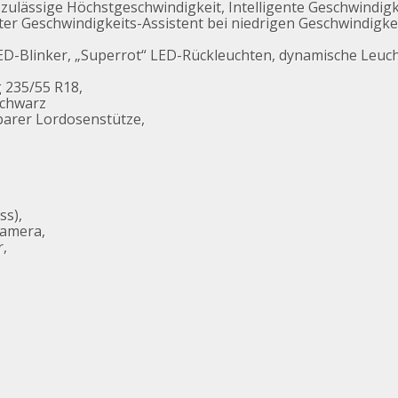
 zulässige Höchstgeschwindigkeit, Intelligente Geschwindig
ter Geschwindigkeits-Assistent bei niedrigen Geschwindigke
LED-Blinker, „Superrot“ LED-Rückleuchten, dynamische Leuc
 235/55 R18,
chwarz
llbarer Lordosenstütze,
ss),
Kamera,
r,