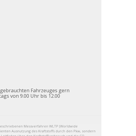
s gebrauchten Fahrzeuges gern
tags von 9.00 Uhr bis 12.00
geschriebenen Messverfahren WLTP (Worldwide
izienten Ausnutzung des Kraftstoffs durch den Pkw, sondern
 Leitfaden über den Kraftstoffverbrauch und die CO₂-