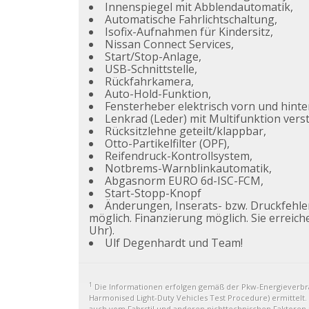
Innenspiegel mit Abblendautomatik,
Automatische Fahrlichtschaltung,
Isofix-Aufnahmen für Kindersitz,
Nissan Connect Services,
Start/Stop-Anlage,
USB-Schnittstelle,
Rückfahrkamera,
Auto-Hold-Funktion,
Fensterheber elektrisch vorn und hinte
Lenkrad (Leder) mit Multifunktion verst
Rücksitzlehne geteilt/klappbar,
Otto-Partikelfilter (OPF),
Reifendruck-Kontrollsystem,
Notbrems-Warnblinkautomatik,
Abgasnorm EURO 6d-ISC-FCM,
Start-Stopp-Knopf
Änderungen, Inserats- bzw. Druckfehl
möglich. Finanzierung möglich. Sie erreich
Uhr).
Ulf Degenhardt und Team!
1
Die Informationen erfolgen gemäß der Pkw-Energiever
Harmonised Light-Duty Vehicles Test Procedure) ermittelt.
auch vom Fahrstil und anderen nichttechnischen Faktoren a