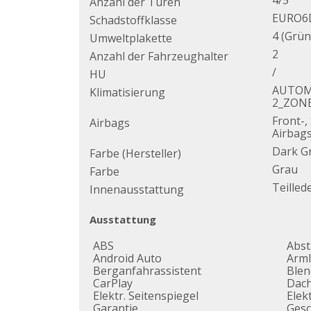
4/5
Anzahl der Türen
EURO6
Schadstoffklasse
4 (Grün
Umweltplakette
2
Anzahl der Fahrzeughalter
/
HU
AUTOM
Klimatisierung
2_ZON
Front-,
Airbags
Airbag
Dark G
Farbe (Hersteller)
Grau
Farbe
Teilled
Innenausstattung
Ausstattung
ABS
Abs
Android Auto
Arm
Berganfahrassistent
Blen
CarPlay
Dach
Elektr. Seitenspiegel
Elek
Garantie
Gesc