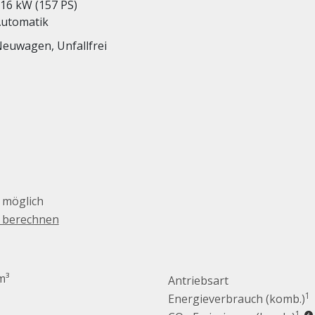
16 kW (157 PS)
utomatik
euwagen, Unfallfrei
 möglich
g berechnen
m³
Antriebsart
1
Energieverbrauch (komb.)
1