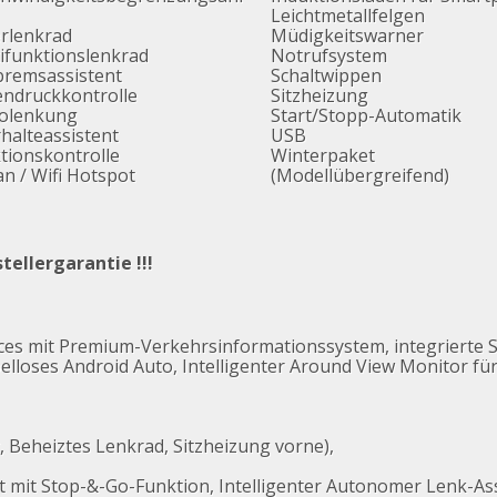
Leichtmetallfelgen
rlenkrad
Müdigkeitswarner
ifunktionslenkrad
Notrufsystem
remsassistent
Schaltwippen
endruckkontrolle
Sitzheizung
volenkung
Start/Stopp-Automatik
halteassistent
USB
tionskontrolle
Winterpaket
n / Wifi Hotspot
(Modellübergreifend)
ellergarantie !!!
ices mit Premium-Verkehrsinformationssystem, integrierte
elloses Android Auto, Intelligenter Around View Monitor fü
 Beheiztes Lenkrad, Sitzheizung vorne),
t mit Stop-&-Go-Funktion, Intelligenter Autonomer Lenk-Ass