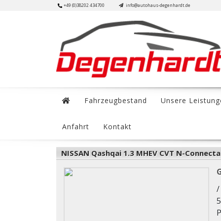
Skip
+49 (0)38202 434700
info@autohaus-degenhardt.de
to
content
Fahrzeugbestand
Unsere Leistung
Anfahrt
Kontakt
NISSAN Qashqai 1.3 MHEV CVT N-Connecta 
/
5