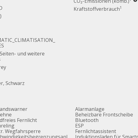
CO₂-Emissionen (komb.)
D
1
Kraftstoffverbrauch
)
ATIC_CLIMATISATION_
ES
 Seiten- und weitere
s
rey
er, Schwarz
tandswarner
Alarmanlage
lehne
Beheizbare Frontscheibe
dfreies Fernlicht
Bluetooth
reling
ESP
tr. Wegfahrsperre
Fernlichtassistent
hwindigkeitsbegrenzungsanl
Induktionsladen für Smar