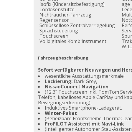
Isofix (Kindersitzbefestigung)
age
Lordosenstütze
Lede
Nichtraucher-Fahrzeug
Mult
Regensensor
Notb
Schlüssellose Zentralverriegelung
Reif
Sprachsteuerung
Ser
Touchscreen
Spur
Volldigitales Kombiinstrument
Trak
W-La
Fahrzeugbeschreibung
Sofort verfügbarer Neuwagen und Herst
wesentliche Ausstattungsmerkmale:
Lackierung:
Dark Grey,
NissanConnect Navigation
(12,3" Touchscreen inkl. TomTom Serv
Telefon, kabelloses Apple CarPlay und kab
Bewegungserkennung),
Induktives Smartphone-Ladegerät,
Winter-Paket
(Beheizbare Frontscheibe ThermaClear,
ProPILOT Assistent mit Navi-Link
(Intelligenter Autonomer Stau-Assisten