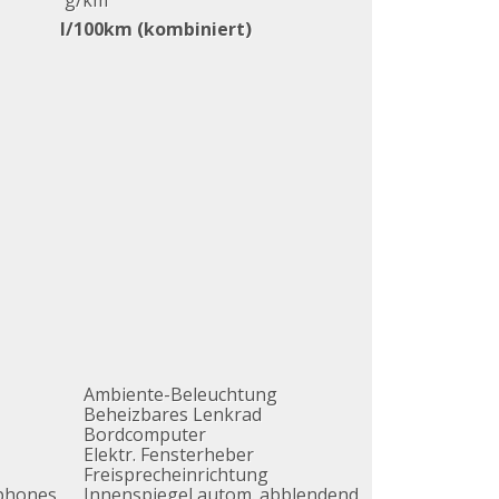
g/km
l/100km (kombiniert)
Ambiente-Beleuchtung
Beheizbares Lenkrad
Bordcomputer
Elektr. Fensterheber
Freisprecheinrichtung
tphones
Innenspiegel autom. abblendend