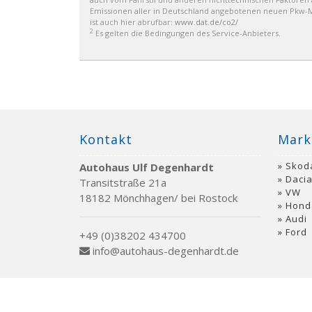
Emissionen aller in Deutschland angebotenen neuen Pkw-Mo
ist auch hier abrufbar:
www.dat.de/co2/
2
Es gelten die Bedingungen des Service-Anbieters.
Kontakt
Mark
Skod
Autohaus Ulf Degenhardt
Daci
Transitstraße 21a
VW
18182 Mönchhagen/ bei Rostock
Hond
Audi
Ford
+49 (0)38202 434700
info@autohaus-degenhardt.de