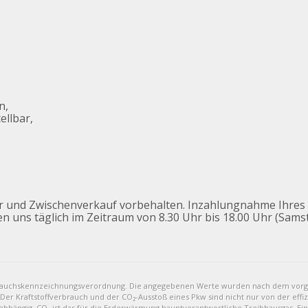
n,
ellbar,
er und Zwischenverkauf vorbehalten. Inzahlungnahme Ihre
en uns täglich im Zeitraum von 8.30 Uhr bis 18.00 Uhr (Sams
brauchskennzeichnungsverordnung. Die angegebenen Werte wurden nach dem vor
 Der Kraftstoffverbrauch und der CO₂-Ausstoß eines Pkw sind nicht nur von der eff
bhängig. CO₂ ist das für die Erderwärmung hauptverantwortliche Treibhausgas. Ein