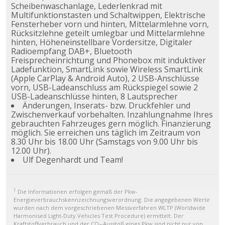
Scheibenwaschanlage, Lederlenkrad mit
Multifunktionstasten und Schaltwippen, Elektrische
Fensterheber vorn und hinten, Mittelarmlehne vorn,
Rücksitzlehne geteilt umlegbar und Mittelarmlehne
hinten, Höheneinstellbare Vordersitze, Digitaler
Radioempfang DAB+, Bluetooth
Freisprecheinrichtung und Phonebox mit induktiver
Ladefunktion, SmartLink sowie Wireless SmartLink
(Apple CarPlay & Android Auto), 2 USB-Anschlüsse
vorn, USB-Ladeanschluss am Rückspiegel sowie 2
USB-Ladeanschlüsse hinten, 8 Lautsprecher
Änderungen, Inserats- bzw. Druckfehler und
Zwischenverkauf vorbehalten. Inzahlungnahme Ihres
gebrauchten Fahrzeuges gern möglich. Finanzierung
möglich. Sie erreichen uns täglich im Zeitraum von
8.30 Uhr bis 18.00 Uhr (Samstags von 9.00 Uhr bis
12.00 Uhr).
Ulf Degenhardt und Team!
1
Die Informationen erfolgen gemäß der Pkw-
Energieverbrauchskennzeichnungsverordnung. Die angegebenen Werte
wurden nach dem vorgeschriebenen Messverfahren WLTP (Worldwide
Harmonised Light-Duty Vehicles Test Procedure) ermittelt. Der
Kraftstoffverbrauch und der CO₂-Ausstoß eines Pkw sind nicht nur von