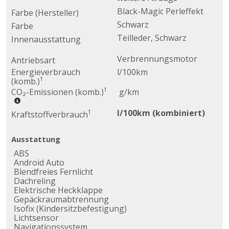
Black-Magic Perleffekt
Farbe (Hersteller)
Schwarz
Farbe
Teilleder, Schwarz
Innenausstattung
Verbrennungsmotor
Antriebsart
Energieverbrauch
l/100km
1
(komb.)
1
CO₂-Emissionen (komb.)
g/km
l/100km (kombiniert)
1
Kraftstoffverbrauch
Ausstattung
ABS
Android Auto
Blendfreies Fernlicht
Dachreling
Elektrische Heckklappe
Gepäckraumabtrennung
Isofix (Kindersitzbefestigung)
Lichtsensor
Navigationssystem