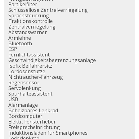
Partikelfilter
Schlüssellose Zentralverriegelung
Sprachsteuerung
Traktionskontrolle
Zentralverriegelung
Abstandswarner
Armlehne
Bluetooth
ESP
Fernlichtassistent
Geschwindigkeitsbegrenzungsanlage
Isofix Beifahrersitz
Lordosenstütze
Nichtraucher-Fahrzeug
Regensensor
Servolenkung
Spurhalteassistent
USB
Alarmanlage
Beheizbares Lenkrad
Bordcomputer
Elektr. Fensterheber
Freisprecheinrichtung
Induktionsladen für Smartphones
Lederlenkrad