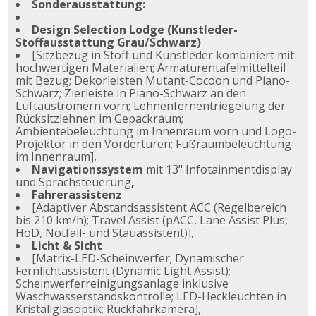
Sonderausstattung:
Design Selection Lodge (Kunstleder-
Stoffausstattung Grau/Schwarz)
[Sitzbezug in Stoff und Kunstleder kombiniert mit
hochwertigen Materialien; Armaturentafelmittelteil
mit Bezug; Dekorleisten Mutant-Cocoon und Piano-
Schwarz; Zierleiste in Piano-Schwarz an den
Luftauströmern vorn; Lehnenfernentriegelung der
Rücksitzlehnen im Gepäckraum;
Ambientebeleuchtung im Innenraum vorn und Logo-
Projektor in den Vordertüren; Fußraumbeleuchtung
im Innenraum],
Navigationssystem
mit 13" Infotainmentdisplay
und Sprachsteuerung
,
Fahrerassistenz
[Adaptiver Abstandsassistent ACC (Regelbereich
bis 210 km/h); Travel Assist (pACC, Lane Assist Plus,
HoD, Notfall- und Stauassistent)],
Licht & Sicht
[Matrix-LED-Scheinwerfer; Dynamischer
Fernlichtassistent (Dynamic Light Assist);
Scheinwerferreinigungsanlage inklusive
Waschwasserstandskontrolle; LED-Heckleuchten in
Kristallglasoptik; Rückfahrkamera],