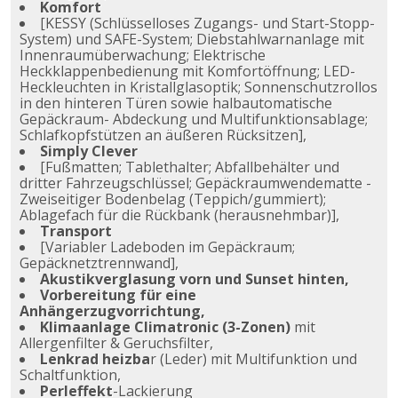
Komfort
[KESSY (Schlüsselloses Zugangs- und Start-Stopp-
System) und SAFE-System; Diebstahlwarnanlage mit
Innenraumüberwachung; Elektrische
Heckklappenbedienung mit Komfortöffnung; LED-
Heckleuchten in Kristallglasoptik; Sonnenschutzrollos
in den hinteren Türen sowie halbautomatische
Gepäckraum- Abdeckung und Multifunktionsablage;
Schlafkopfstützen an äußeren Rücksitzen],
Simply Clever
[Fußmatten; Tablethalter; Abfallbehälter und
dritter Fahrzeugschlüssel; Gepäckraumwendematte -
Zweiseitiger Bodenbelag (Teppich/gummiert);
Ablagefach für die Rückbank (herausnehmbar)],
Transport
[Variabler Ladeboden im Gepäckraum;
Gepäcknetztrennwand],
Akustikverglasung vorn und Sunset hinten,
Vorbereitung für eine
Anhängerzugvorrichtung,
Klimaanlage Climatronic (3-Zonen)
mit
Allergenfilter & Geruchsfilter,
Lenkrad heizba
r (Leder) mit Multifunktion und
Schaltfunktion,
Perleffekt
-Lackierung