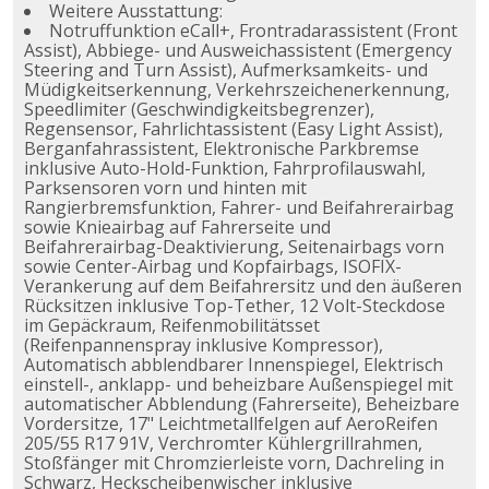
Weitere Ausstattung:
Notruffunktion eCall+, Frontradarassistent (Front
Assist), Abbiege- und Ausweichassistent (Emergency
Steering and Turn Assist), Aufmerksamkeits- und
Müdigkeitserkennung, Verkehrszeichenerkennung,
Speedlimiter (Geschwindigkeitsbegrenzer),
Regensensor, Fahrlichtassistent (Easy Light Assist),
Berganfahrassistent, Elektronische Parkbremse
inklusive Auto-Hold-Funktion, Fahrprofilauswahl,
Parksensoren vorn und hinten mit
Rangierbremsfunktion, Fahrer- und Beifahrerairbag
sowie Knieairbag auf Fahrerseite und
Beifahrerairbag-Deaktivierung, Seitenairbags vorn
sowie Center-Airbag und Kopfairbags, ISOFIX-
Verankerung auf dem Beifahrersitz und den äußeren
Rücksitzen inklusive Top-Tether, 12 Volt-Steckdose
im Gepäckraum, Reifenmobilitätsset
(Reifenpannenspray inklusive Kompressor),
Automatisch abblendbarer Innenspiegel, Elektrisch
einstell-, anklapp- und beheizbare Außenspiegel mit
automatischer Abblendung (Fahrerseite), Beheizbare
Vordersitze, 17" Leichtmetallfelgen auf AeroReifen
205/55 R17 91V, Verchromter Kühlergrillrahmen,
Stoßfänger mit Chromzierleiste vorn, Dachreling in
Schwarz, Heckscheibenwischer inklusive