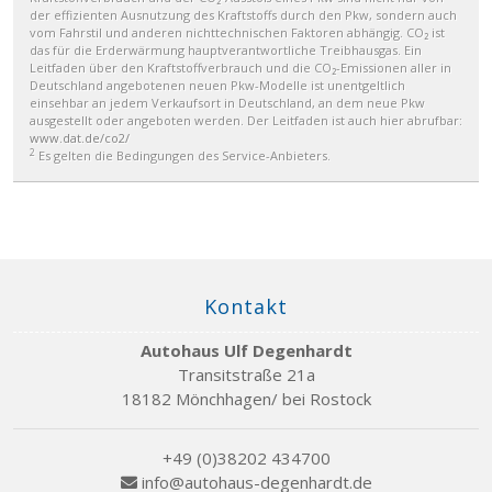
der effizienten Ausnutzung des Kraftstoffs durch den Pkw, sondern auch
vom Fahrstil und anderen nichttechnischen Faktoren abhängig. CO₂ ist
das für die Erderwärmung hauptverantwortliche Treibhausgas. Ein
Leitfaden über den Kraftstoffverbrauch und die CO₂-Emissionen aller in
Deutschland angebotenen neuen Pkw-Modelle ist unentgeltlich
einsehbar an jedem Verkaufsort in Deutschland, an dem neue Pkw
ausgestellt oder angeboten werden. Der Leitfaden ist auch hier abrufbar:
www.dat.de/co2/
2
Es gelten die Bedingungen des Service-Anbieters.
Kontakt
Autohaus Ulf Degenhardt
Transitstraße 21a
18182 Mönchhagen/ bei Rostock
+49 (0)38202 434700
info@autohaus-degenhardt.de