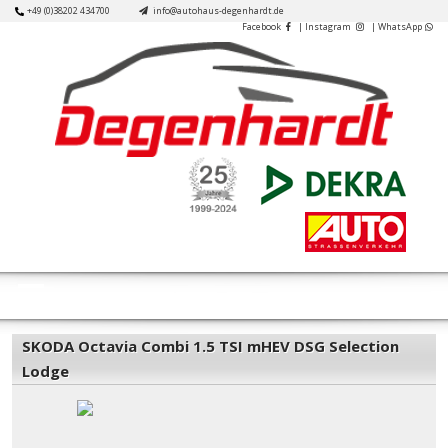
Skip
+49 (0)38202 434700
info@autohaus-degenhardt.de
Facebook
| Instagram
| WhatsApp
to
content
Open
Button
SKODA Octavia Combi 1.5 TSI mHEV DSG Selection
Lodge