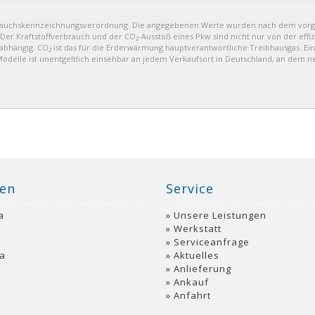
brauchskennzeichnungsverordnung. Die angegebenen Werte wurden nach dem vor
 Der Kraftstoffverbrauch und der CO₂-Ausstoß eines Pkw sind nicht nur von der eff
bhängig. CO₂ ist das für die Erderwärmung hauptverantwortliche Treibhausgas. Ein
delle ist unentgeltlich einsehbar an jedem Verkaufsort in Deutschland, an dem n
en
Service
a
Unsere Leistungen
a
Werkstatt
Serviceanfrage
a
Aktuelles
Anlieferung
Ankauf
Anfahrt