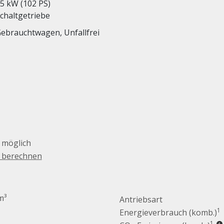
5 kW (102 PS)
chaltgetriebe
ebrauchtwagen, Unfallfrei
 möglich
g berechnen
m³
Antriebsart
1
Energieverbrauch (komb.)
1