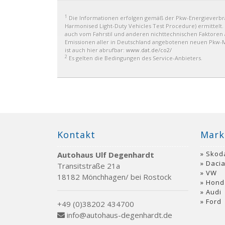
1
Die Informationen erfolgen gemäß der Pkw-Energiever
Harmonised Light-Duty Vehicles Test Procedure) ermittelt.
auch vom Fahrstil und anderen nichttechnischen Faktoren a
Emissionen aller in Deutschland angebotenen neuen Pkw-Mo
ist auch hier abrufbar:
www.dat.de/co2/
2
Es gelten die Bedingungen des Service-Anbieters.
Kontakt
Mark
Skod
Autohaus Ulf Degenhardt
Daci
Transitstraße 21a
VW
18182 Mönchhagen/ bei Rostock
Hond
Audi
Ford
+49 (0)38202 434700
info@autohaus-degenhardt.de