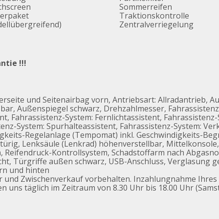
chscreen
Sommerreifen
erpaket
Traktionskontrolle
ellübergreifend)
Zentralverriegelung
tie !!!
rseite und Seitenairbag vorn, Antriebsart: Allradantrieb, A
ellbar, Außenspiegel schwarz, Drehzahlmesser, Fahrassisten
t, Fahrassistenz-System: Fernlichtassistent, Fahrassistenz
enz-System: Spurhalteassistent, Fahrassistenz-System: Ve
keits-Regelanlage (Tempomat) inkl. Geschwindigkeits-Begr
3-türig, Lenksäule (Lenkrad) höhenverstellbar, Mittelkonsole,
, Reifendruck-Kontrollsystem, Schadstoffarm nach Abgasn
icht, Türgriffe außen schwarz, USB-Anschluss, Verglasung 
rn und hinten
er und Zwischenverkauf vorbehalten. Inzahlungnahme Ihre
en uns täglich im Zeitraum von 8.30 Uhr bis 18.00 Uhr (Sams