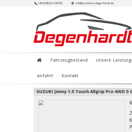
Skip
+49 (0)38202 434700
info@autohaus-degenhardt.de
to
content
Fahrzeugbestand
Unsere Leistung
Anfahrt
Kontakt
SUZUKI Jimny 1.5 Touch Allgrip Pro 4WD 5
2
6