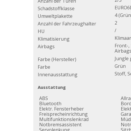
2/3
Anzahl der Türen
EURO6
Schadstoffklasse
4 (Grün
Umweltplakette
2
Anzahl der Fahrzeughalter
/
HU
Klimaa
Klimatisierung
Front-,
Airbags
Airbag
Jungle
Farbe (Hersteller)
Grün
Farbe
Stoff, 
Innenausstattung
Ausstattung
ABS
Allr
Bluetooth
Bor
Elektr. Fensterheber
Elek
Freisprecheinrichtung
Gara
Multifunktionslenkrad
Müdi
Notbremsassistent
Not
Servolenkung
Sitz