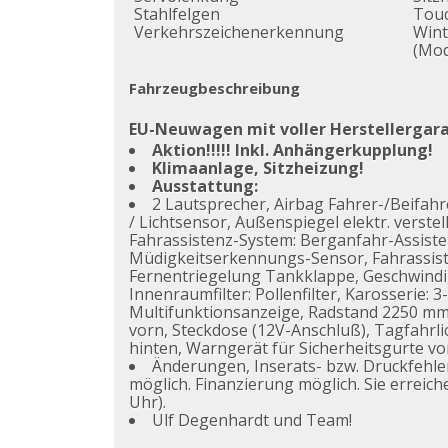
Stahlfelgen
Tou
Verkehrszeichenerkennung
Wint
(Mod
Fahrzeugbeschreibung
EU-Neuwagen mit voller Herstellergaran
Aktion!!!!! Inkl. Anhängerkupplung!
Klimaanlage, Sitzheizung!
Ausstattung:
2 Lautsprecher, Airbag Fahrer-/Beifahre
/ Lichtsensor, Außenspiegel elektr. verst
Fahrassistenz-System: Berganfahr-Assisten
Müdigkeitserkennungs-Sensor, Fahrassist
Fernentriegelung Tankklappe, Geschwindig
Innenraumfilter: Pollenfilter, Karosserie: 
Multifunktionsanzeige, Radstand 2250 mm
vorn, Steckdose (12V-Anschluß), Tagfahrl
hinten, Warngerät für Sicherheitsgurte vo
Änderungen, Inserats- bzw. Druckfehl
möglich. Finanzierung möglich. Sie erreich
Uhr).
Ulf Degenhardt und Team!