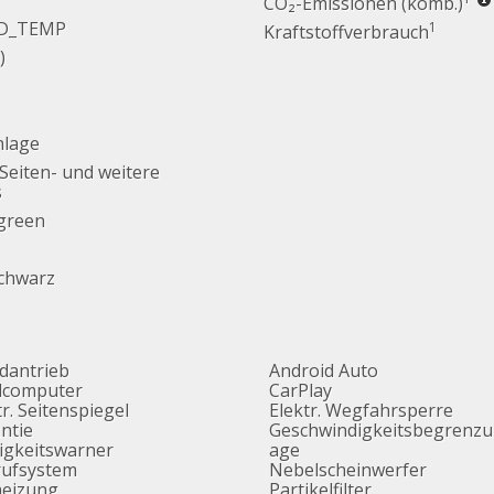
CO₂-Emissionen (komb.)
D_TEMP
1
Kraftstoffverbrauch
)
nlage
 Seiten- und weitere
s
 green
Schwarz
adantrieb
Android Auto
dcomputer
CarPlay
tr. Seitenspiegel
Elektr. Wegfahrsperre
ntie
Geschwindigkeitsbegrenzu
gkeitswarner
age
rufsystem
Nebelscheinwerfer
heizung
Partikelfilter