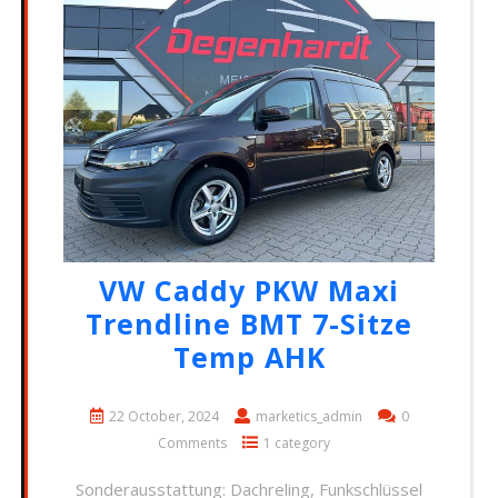
VW Caddy PKW Maxi
Trendline BMT 7-Sitze
Temp AHK
22 October, 2024
marketics_admin
0
Comments
1 category
Sonderausstattung: Dachreling, Funkschlüssel