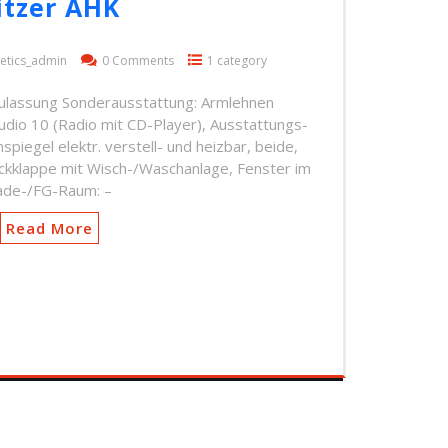
itzer AHK
etics_admin
0 Comments
1 category
ulassung Sonderausstattung: Armlehnen
dio 10 (Radio mit CD-Player), Ausstattungs-
piegel elektr. verstell- und heizbar, beide,
eckklappe mit Wisch-/Waschanlage, Fenster im
ade-/FG-Raum: –
Read More