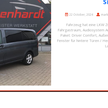
S
22 October, 2024
mark
Fahrzeug hat eine LKW Z
Fahrgastraum, Audiosystem Au
Paket: Driver Comfort, Außens
Fenster für hintere Türen / H
L