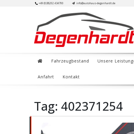
Skip
+49 (0)38202 434700
info@autohaus-degenhardt.de
to
content
Fahrzeugbestand
Unsere Leistung
Anfahrt
Kontakt
Tag:
402371254