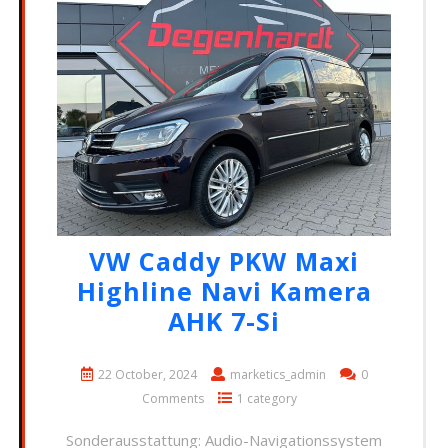
VW Caddy PKW Maxi
Highline Navi Kamera
AHK 7-Si
22 October, 2024
marketics_admin
0
Comments
1 category
Sonderausstattung: Audio-Navigationssystem