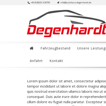
Skip
+49 (0)38202 434700
info@autohaus-degenhardt.de
to
content
Fahrzeugbestand
Unsere Leistung
Anfahrt
Kontakt
Lorem ipsum dolor sit amet, consectetur adipisic
tempor incididunt ut labore et dolore magna ali
quis nostrud exercitation ullamco laboris nisi ut
consequat. Duis aute irure dolor in reprehenderit
cillum dolore eu fugiat nulla pariatur. Excepteur 