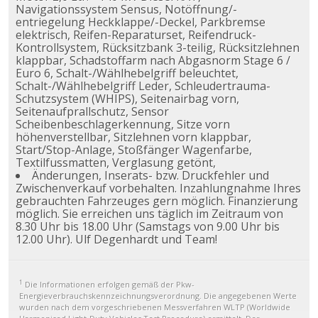
Navigationssystem Sensus, Notöffnung/-
entriegelung Heckklappe/-Deckel, Parkbremse
elektrisch, Reifen-Reparaturset, Reifendruck-
Kontrollsystem, Rücksitzbank 3-teilig, Rücksitzlehnen
klappbar, Schadstoffarm nach Abgasnorm Stage 6 /
Euro 6, Schalt-/Wählhebelgriff beleuchtet,
Schalt-/Wählhebelgriff Leder, Schleudertrauma-
Schutzsystem (WHIPS), Seitenairbag vorn,
Seitenaufprallschutz, Sensor
Scheibenbeschlagerkennung, Sitze vorn
höhenverstellbar, Sitzlehnen vorn klappbar,
Start/Stop-Anlage, Stoßfänger Wagenfarbe,
Textilfussmatten, Verglasung getönt,
Änderungen, Inserats- bzw. Druckfehler und
Zwischenverkauf vorbehalten. Inzahlungnahme Ihres
gebrauchten Fahrzeuges gern möglich. Finanzierung
möglich. Sie erreichen uns täglich im Zeitraum von
8.30 Uhr bis 18.00 Uhr (Samstags von 9.00 Uhr bis
12.00 Uhr). Ulf Degenhardt und Team!
1
Die Informationen erfolgen gemäß der Pkw-
Energieverbrauchskennzeichnungsverordnung. Die angegebenen Werte
wurden nach dem vorgeschriebenen Messverfahren WLTP (Worldwide