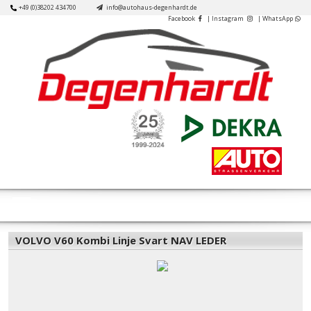
Skip
+49 (0)38202 434700
info@autohaus-degenhardt.de
Facebook
| Instagram
| WhatsApp
to
content
Open
Button
VOLVO V60 Kombi Linje Svart NAV LEDER