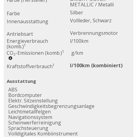
Farbe (Hersteller)
METALLIC / Metalli
Silber
Farbe
Vollleder, Schwarz
Innenausstattung
Verbrennungsmotor
Antriebsart
Energieverbrauch
l/100km
1
(komb.)
1
CO₂-Emissionen (komb.)
g/km
l/100km (kombiniert)
1
Kraftstoffverbrauch
Ausstattung
ABS
Bordcomputer
Elektr. Sitzeinstellung
Geschwindigkeitsbegrenzungsanlage
Leichtmetallfelgen
Navigationssystem
Scheinwerferreinigung
Sprachsteuerung
Volldigitales Kombiinstrument