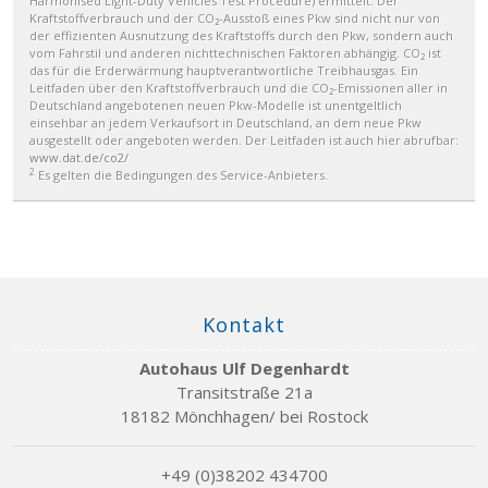
Harmonised Light-Duty Vehicles Test Procedure) ermittelt. Der
Kraftstoffverbrauch und der CO₂-Ausstoß eines Pkw sind nicht nur von
der effizienten Ausnutzung des Kraftstoffs durch den Pkw, sondern auch
vom Fahrstil und anderen nichttechnischen Faktoren abhängig. CO₂ ist
das für die Erderwärmung hauptverantwortliche Treibhausgas. Ein
Leitfaden über den Kraftstoffverbrauch und die CO₂-Emissionen aller in
Deutschland angebotenen neuen Pkw-Modelle ist unentgeltlich
einsehbar an jedem Verkaufsort in Deutschland, an dem neue Pkw
ausgestellt oder angeboten werden. Der Leitfaden ist auch hier abrufbar:
www.dat.de/co2/
2
Es gelten die Bedingungen des Service-Anbieters.
Kontakt
Autohaus Ulf Degenhardt
Transitstraße 21a
18182 Mönchhagen/ bei Rostock
+49 (0)38202 434700