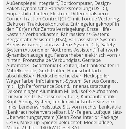
Außenspiegel integriert, Bordcomputer, Design-
Paket, Dynamische Fahrwerksregelung (DSTC),
Einparkhilfe hinten, Elektron. Differentialsperre
Corner Traction Control (CTC) mit Torque Vectoring,
Elektron. Traktionskontrolle, Entriegelungsknopf in
den Tür(en) für Zentralverriegelung, Erste Hilfe-
Kasten / Verbandkasten, Fahrassistenz-System:
Berganfahr-Assistent (HSA), Fahrassistenz-System:
Bremsassistent, Fahrassistenz-System: City-Safety-
System (Autonomer Notbrems-Assistent), Fahrwerk
dynamisch ausgelegt, Fensterheber elektrisch vorn +
hinten, Frontscheibe Verbundglas, Getriebe
Automatik - Geartronic (8-Stufen), Getränkehalter in
Mittelkonsole, Gurtstraffer, Handschuhfach
abschließbar, Heckscheibe heizbar, Heckspoiler
Wagenfarbe, Infotainment-System: Sensus Connect
mit High Performance Sound, Innenausstattung:
Dekoreinlagen Aluminium Milled, Isofix-Aufnahmen
für Kindersitz, Karosserie: 5-türig, Klimaautomatik,
Kopf-Airbag-System, Lendenwirbelstütze Sitz vorn
links, Lendenwirbelstütze Sitz vorn rechts, Lenksäule
(Lenkrad) höhenverstellbar, LM-Felgen, Luftqualitäts-
Überwachungssystem (Clean Zone Interior Package
CZIP), Make-up-Spiegel beleuchtet, Modellpflege,
Motor 2,0 Ltr. - 140 kW Diesel KAT,