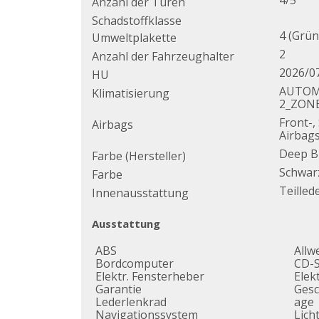
4/5
Anzahl der Türen
Schadstoffklasse
4 (Grün
Umweltplakette
2
Anzahl der Fahrzeughalter
2026/0
HU
AUTOM
Klimatisierung
2_ZON
Front-,
Airbags
Airbag
Deep Bl
Farbe (Hersteller)
Schwar
Farbe
Teilled
Innenausstattung
Ausstattung
ABS
Allw
Bordcomputer
CD-S
Elektr. Fensterheber
Elek
Garantie
Gesc
Lederlenkrad
age
Navigationssystem
Lich