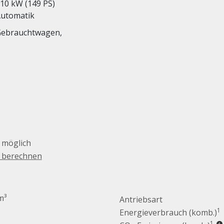
10 kW (149 PS)
utomatik
ebrauchtwagen,
 möglich
g berechnen
m³
Antriebsart
1
Energieverbrauch (komb.)
1