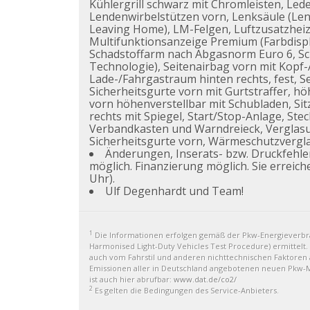
Kühlergrill schwarz mit Chromleisten, Led
Lendenwirbelstützen vorn, Lenksäule (Len
Leaving Home), LM-Felgen, Luftzusatzheizu
Multifunktionsanzeige Premium (Farbdispl
Schadstoffarm nach Abgasnorm Euro 6, Sch
Technologie), Seitenairbag vorn mit Kopf-A
Lade-/Fahrgastraum hinten rechts, fest, S
Sicherheitsgurte vorn mit Gurtstraffer, höh
vorn höhenverstellbar mit Schubladen, Sit
rechts mit Spiegel, Start/Stop-Anlage, S
Verbandkasten und Warndreieck, Verglasu
Sicherheitsgurte vorn, Wärmeschutzvergl
Änderungen, Inserats- bzw. Druckfehl
möglich. Finanzierung möglich. Sie erreich
Uhr).
Ulf Degenhardt und Team!
1
Die Informationen erfolgen gemäß der Pkw-Energiever
Harmonised Light-Duty Vehicles Test Procedure) ermittelt.
auch vom Fahrstil und anderen nichttechnischen Faktoren a
Emissionen aller in Deutschland angebotenen neuen Pkw-Mo
ist auch hier abrufbar:
www.dat.de/co2/
2
Es gelten die Bedingungen des Service-Anbieters.