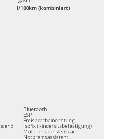
g/km
l/100km (kombiniert)
Bluetooth
ESP
Freisprecheinrichtung
endend
Isofix (Kindersitzbefestigung)
Multifunktionslenkrad
Notbremsassistent