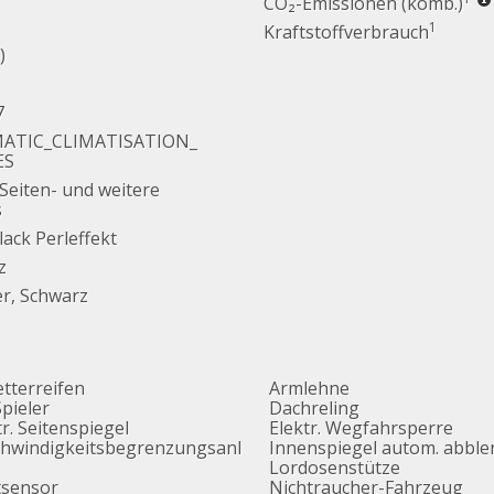
CO₂-Emissionen (komb.)
1
Kraftstoffverbrauch
)
7
ATIC_CLIMATISATION_
ES
 Seiten- und weitere
s
ack Perleffekt
z
er, Schwarz
etterreifen
Armlehne
pieler
Dachreling
tr. Seitenspiegel
Elektr. Wegfahrsperre
hwindigkeitsbegrenzungsanl
Innenspiegel autom. abbl
Lordosenstütze
tsensor
Nichtraucher-Fahrzeug