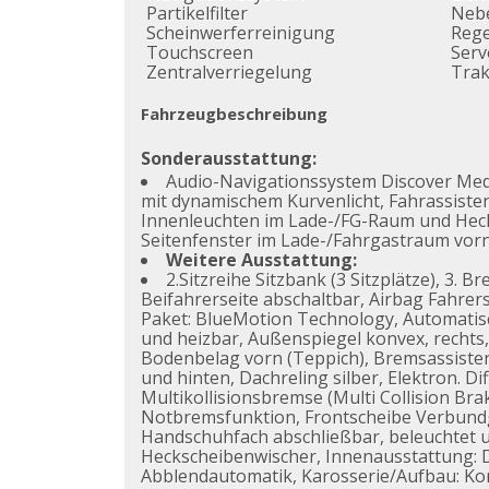
Partikelfilter
Nebe
Scheinwerferreinigung
Reg
Touchscreen
Ser
Zentralverriegelung
Trak
Fahrzeugbeschreibung
Sonderausstattung:
Audio-Navigationssystem Discover Medi
mit dynamischem Kurvenlicht, Fahrassisten
Innenleuchten im Lade-/FG-Raum und Heckk
Seitenfenster im Lade-/Fahrgastraum vorn 
Weitere Ausstattung:
2.Sitzreihe Sitzbank (3 Sitzplätze), 3.
Beifahrerseite abschaltbar, Airbag Fahrer
Paket: BlueMotion Technology, Automatisch
und heizbar, Außenspiegel konvex, rechts
Bodenbelag vorn (Teppich), Bremsassiste
und hinten, Dachreling silber, Elektron. D
Multikollisionsbremse (Multi Collision Br
Notbremsfunktion, Frontscheibe Verbundgl
Handschuhfach abschließbar, beleuchtet u
Heckscheibenwischer, Innenausstattung: De
Abblendautomatik, Karosserie/Aufbau: Komb