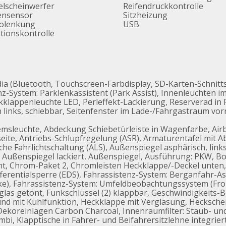
lscheinwerfer
Reifendruckkontrolle
ensensor
Sitzheizung
volenkung
USB
tionskontrolle
a (Bluetooth, Touchscreen-Farbdisplay, SD-Karten-Schnitts
z-System: Parklenkassistent (Park Assist), Innenleuchten i
lappenleuchte LED, Perleffekt-Lackierung, Reserverad in F
links, schiebbar, Seitenfenster im Lade-/Fahrgastraum vorn
 Bremsleuchte, Abdeckung Schiebetürleiste in Wagenfarbe, Air
seite, Antriebs-Schlupfregelung (ASR), Armaturentafel mit A
e Fahrlichtschaltung (ALS), Außenspiegel asphärisch, links,
, Außenspiegel lackiert, Außenspiegel, Ausführung: PKW, Bo
nt, Chrom-Paket 2, Chromleisten Heckklappe/-Deckel unte
ifferentialsperre (EDS), Fahrassistenz-System: Berganfahr-A
ake), Fahrassistenz-System: Umfeldbeobachtungssystem (Front
as getönt, Funkschlüssel (2) klappbar, Geschwindigkeits-
nd mit Kühlfunktion, Heckklappe mit Verglasung, Heckschei
koreinlagen Carbon Charcoal, Innenraumfilter: Staub- und P
i, Klapptische in Fahrer- und Beifahrersitzlehne integrier