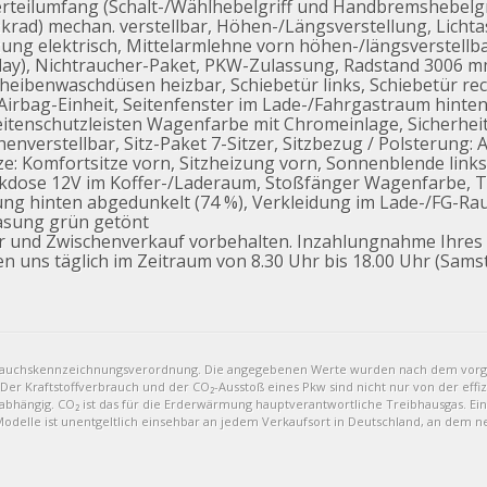
erteilumfang (Schalt-/Wählhebelgriff und Handbremshebelgri
krad) mechan. verstellbar, Höhen-/Längsverstellung, Licht
ng elektrisch, Mittelarmlehne vorn höhen-/längsverstellbar
ay), Nichtraucher-Paket, PKW-Zulassung, Radstand 3006 mm
eibenwaschdüsen heizbar, Schiebetür links, Schiebetür rec
irbag-Einheit, Seitenfenster im Lade-/Fahrgastraum hinten l
eitenschutzleisten Wagenfarbe mit Chromeinlage, Sicherheit
enverstellbar, Sitz-Paket 7-Sitzer, Sitzbezug / Polsterung: A
ze: Komfortsitze vorn, Sitzheizung vorn, Sonnenblende link
teckdose 12V im Koffer-/Laderaum, Stoßfänger Wagenfarbe, 
ng hinten abgedunkelt (74 %), Verkleidung im Lade-/FG-Ra
asung grün getönt
er und Zwischenverkauf vorbehalten. Inzahlungnahme Ihre
en uns täglich im Zeitraum von 8.30 Uhr bis 18.00 Uhr (Sams
brauchskennzeichnungsverordnung. Die angegebenen Werte wurden nach dem vor
 Der Kraftstoffverbrauch und der CO₂-Ausstoß eines Pkw sind nicht nur von der eff
bhängig. CO₂ ist das für die Erderwärmung hauptverantwortliche Treibhausgas. Ein
delle ist unentgeltlich einsehbar an jedem Verkaufsort in Deutschland, an dem n