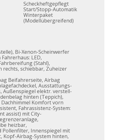
Scheckheftgepflegt
Start/Stopp-Automatik
Winterpaket
(Modellübergreifend)
telle), Bi-Xenon-Scheinwerfer
m Fahrerhaus: LED,
ahrbereifung (Stahl),
 rechts, schiebbar, Zuheizer
bag Beifahrerseite, Airbag
blagefachdeckel, Ausstattungs-
 Außenspiegel elektr. verstell-
denbelag hinten (Teppich),
n, Dachhimmel Komfort vorn
ssistent, Fahrassistenz-System:
 assist) mit City-
Begrenzeranlage,
be heizbar,
ollenfilter, Innenspiegel mit
t, Kopf-Airbag-System hinten,