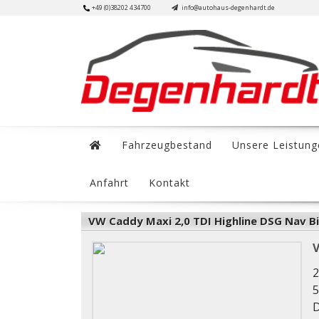
Skip
+49 (0)38202 434700
info@autohaus-degenhardt.de
to
content
Fahrzeugbestand
Unsere Leistung
Anfahrt
Kontakt
VW Caddy Maxi 2,0 TDI Highline DSG Nav B
V
2
5
D