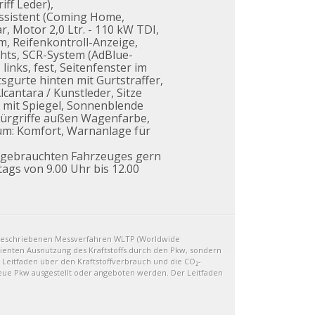
ff Leder),
assistent (Coming Home,
, Motor 2,0 Ltr. - 110 kW TDI,
, Reifenkontroll-Anzeige,
hts, SCR-System (AdBlue-
inks, fest, Seitenfenster im
sgurte hinten mit Gurtstraffer,
lcantara / Kunstleder, Sitze
s mit Spiegel, Sonnenblende
Türgriffe außen Wagenfarbe,
um: Komfort, Warnanlage für
s gebrauchten Fahrzeuges gern
tags von 9.00 Uhr bis 12.00
geschriebenen Messverfahren WLTP (Worldwide
izienten Ausnutzung des Kraftstoffs durch den Pkw, sondern
 Leitfaden über den Kraftstoffverbrauch und die CO₂-
eue Pkw ausgestellt oder angeboten werden. Der Leitfaden