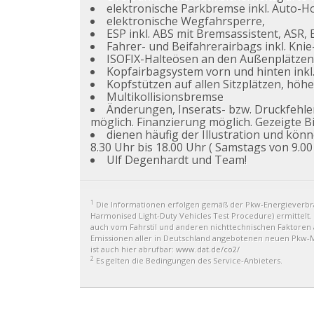
elektronische Parkbremse inkl. Auto-H
elektronische Wegfahrsperre,
ESP inkl. ABS mit Bremsassistent, ASR,
Fahrer- und Beifahrerairbags inkl. Knie
ISOFIX-Halteösen an den Außenplätzen d
Kopfairbagsystem vorn und hinten inkl.
Kopfstützen auf allen Sitzplätzen, höhe
Multikollisionsbremse
Änderungen, Inserats- bzw. Druckfehl
möglich. Finanzierung möglich. Gezeigte Bi
dienen häufig der Illustration und kön
8.30 Uhr bis 18.00 Uhr ( Samstags von 9.00 
Ulf Degenhardt und Team!
1
Die Informationen erfolgen gemäß der Pkw-Energiever
Harmonised Light-Duty Vehicles Test Procedure) ermittelt.
auch vom Fahrstil und anderen nichttechnischen Faktoren a
Emissionen aller in Deutschland angebotenen neuen Pkw-Mo
ist auch hier abrufbar:
www.dat.de/co2/
2
Es gelten die Bedingungen des Service-Anbieters.