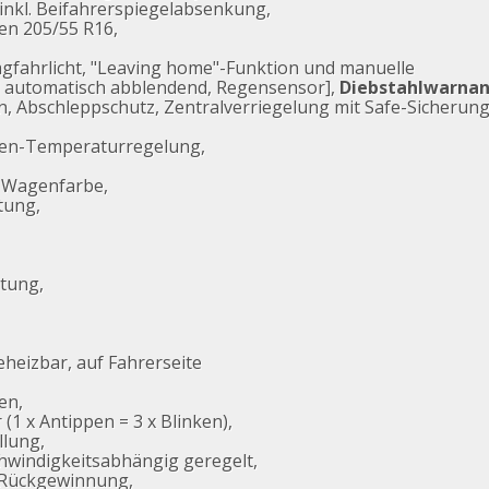
inkl. Beifahrerspiegelabsenkung,
fen 205/55 R16,
agfahrlicht, "Leaving home"-Funktion und manuelle
 automatisch abblendend, Regensensor],
Diebstahlwarna
Abschleppschutz, Zentralverriegelung mit Safe-Sicherung
nen-Temperaturregelung,
n Wagenfarbe,
tung,
ltung,
eheizbar, auf Fahrerseite
en,
(1 x Antippen = 3 x Blinken),
llung,
hwindigkeitsabhängig geregelt,
-Rückgewinnung,