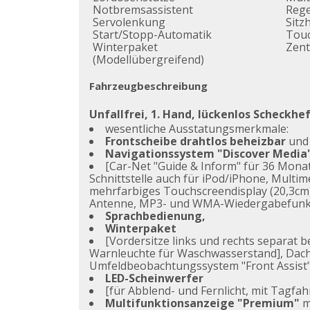
Notbremsassistent
Reg
Servolenkung
Sitz
Start/Stopp-Automatik
Tou
Winterpaket
Zent
(Modellübergreifend)
Fahrzeugbeschreibung
Unfallfrei, 1. Hand, lückenlos Scheckheft
wesentliche Ausstatungsmerkmale:
Frontscheibe drahtlos beheizbar
und 
Navigationssystem "Discover Media
[Car-Net "Guide & Inform" für 36 Monat
Schnittstelle auch für iPod/iPhone, Multi
mehrfarbiges Touchscreendisplay (20,3cm
Antenne, MP3- und WMA-Wiedergabefunkti
Sprachbedienung,
Winterpaket
[Vordersitze links und rechts separat
Warnleuchte für Waschwasserstand], Dach
Umfeldbeobachtungssystem "Front Assist"
LED-Scheinwerfer
[für Abblend- und Fernlicht, mit Tagfa
Multifunktionsanzeige "Premium"
m