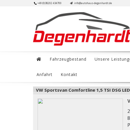
Skip
+49 (0)38202 434700
info@autohaus-degenhardt.de
to
content
Fahrzeugbestand
Unsere Leistung
Anfahrt
Kontakt
VW Sportsvan Comfortline 1,5 TSI DSG LED
V
2
8