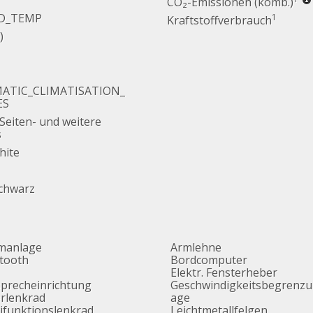
CO₂-Emissionen (komb.)
D_TEMP
1
Kraftstoffverbrauch
)
ATIC_CLIMATISATION_
ES
 Seiten- und weitere
s
hite
Schwarz
manlage
Armlehne
tooth
Bordcomputer
Elektr. Fensterheber
sprecheinrichtung
Geschwindigkeitsbegrenzu
rlenkrad
age
ifunktionslenkrad
Leichtmetallfelgen