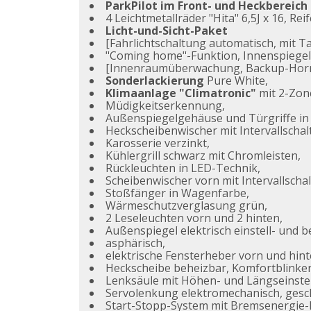
ParkPilot im Front- und Heckbereich
4 Leichtmetallräder "Hita" 6,5J x 16, Rei
Licht-und-Sicht-Paket
[Fahrlichtschaltung automatisch, mit T
"Coming home"-Funktion, Innenspiegel
[Innenraumüberwachung, Backup-Horn, 
Sonderlackierung
Pure White,
Klimaanlage "Climatronic"
mit 2-Zo
Müdigkeitserkennung,
Außenspiegelgehäuse und Türgriffe i
Heckscheibenwischer mit Intervallschal
Karosserie verzinkt,
Kühlergrill schwarz mit Chromleisten,
Rückleuchten in LED-Technik,
Scheibenwischer vorn mit Intervallscha
Stoßfänger in Wagenfarbe,
Wärmeschutzverglasung grün,
2 Leseleuchten vorn und 2 hinten,
Außenspiegel elektrisch einstell- und b
asphärisch,
elektrische Fensterheber vorn und hint
Heckscheibe beheizbar, Komfortblinker 
Lenksäule mit Höhen- und Längseinste
Servolenkung elektromechanisch, gesc
Start-Stopp-System mit Bremsenergie