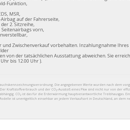
old-Funktion,
 EDS, MSR,
-Airbag auf der Fahrerseite,
er 2. Sitzreihe,
 Seitenairbags vorn,
nverstellbar,
er und Zwischenverkauf vorbehalten. Inzahlungnahme Ihre
lder
nen von der tatsächlichen Ausstattung abweichen. Sie erreic
Uhr bis 12.00 Uhr ).
brauchskennzeichnungsverordnung. Die angegebenen Werte wurden nach dem vor
 Der Kraftstoffverbrauch und der CO₂-Ausstoß eines Pkw sind nicht nur von der eff
bhängig. CO₂ ist das für die Erderwärmung hauptverantwortliche Treibhausgas. Ein
delle ist unentgeltlich einsehbar an jedem Verkaufsort in Deutschland, an dem n