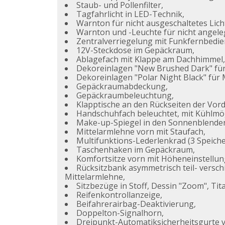
Staub- und Pollenfilter,
Tagfahrlicht in LED-Technik,
Warnton für nicht ausgeschaltetes Lich
Warnton und -Leuchte für nicht angele
Zentralverriegelung mit Funkfernbedi
12V-Steckdose im Gepäckraum,
Ablagefach mit Klappe am Dachhimmel,
Dekoreinlagen "New Brushed Dark" für
Dekoreinlagen "Polar Night Black" für 
Gepäckraumabdeckung,
Gepäckraumbeleuchtung,
Klapptische an den Rückseiten der Vord
Handschuhfach beleuchtet, mit Kühlmög
Make-up-Spiegel in den Sonnenblenden
Mittelarmlehne vorn mit Staufach,
Multifunktions-Lederlenkrad (3 Speiche
Taschenhaken im Gepäckraum,
Komfortsitze vorn mit Höheneinstellun
Rücksitzbank asymmetrisch teil- versc
Mittelarmlehne,
Sitzbezüge in Stoff, Dessin "Zoom", Ti
Reifenkontrollanzeige,
Beifahrerairbag-Deaktivierung,
Doppelton-Signalhorn,
Dreipunkt-Automatiksicherheitsgurte vo