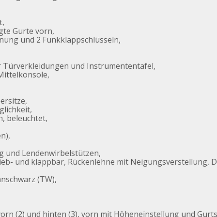
t,
gte Gurte vorn,
enung und 2 Funkklappschlüsseln,
 Türverkleidungen und Instrumententafel,
Mittelkonsole,
ersitze,
lichkeit,
, beleuchtet,
n),
g und Lendenwirbelstützen,
hieb- und klappbar, Rückenlehne mit Neigungsverstellung, 
tanschwarz (TW),
rn (2) und hinten (3), vorn mit Höheneinstellung und Gurts