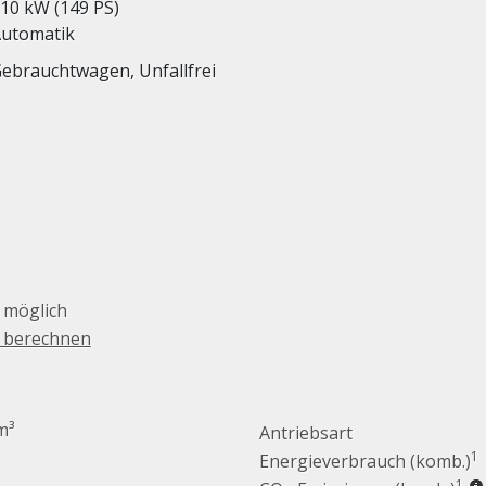
10 kW (149 PS)
utomatik
ebrauchtwagen, Unfallfrei
 möglich
g berechnen
m³
Antriebsart
1
Energieverbrauch (komb.)
1