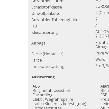
4/5
Anzahl der Türen
EURO6
Schadstoffklasse
4 (Grün
Umweltplakette
2
Anzahl der Fahrzeughalter
/
HU
AUTOM
Klimatisierung
2_ZON
Front-,
Airbags
Airbag
Pure W
Farbe (Hersteller)
Weiß
Farbe
Stoff, 
Innenausstattung
Ausstattung
ABS
Alar
Berganfahrassistent
Blue
Dachreling
ESP
Elektr. Wegfahrsperre
Frei
Isofix (Kindersitzbefestigung)
Lede
Lordosenstütze
Mult