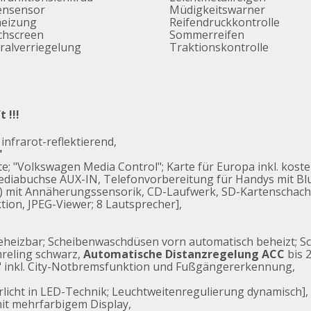
ensensor
Müdigkeitswarner
heizung
Reifendruckkontrolle
chscreen
Sommerreifen
ralverriegelung
Traktionskontrolle
 !!!
infrarot-reflektierend,
"
e; "Volkswagen Media Control"; Karte für Europa inkl. kos
mediabuchse AUX-IN, Telefonvorbereitung für Handys mit Blu
) mit Annäherungssensorik, CD-Laufwerk, SD-Kartenschacht
on, JPEG-Viewer; 8 Lautsprecher],
 beheizbar; Scheibenwaschdüsen vorn automatisch beheizt; S
reling schwarz,
Automatische Distanzregelung ACC
bis 
 inkl. City-Notbremsfunktion und Fußgängererkennung,
hrlicht in LED-Technik; Leuchtweitenregulierung dynamisch],
it mehrfarbigem Display,